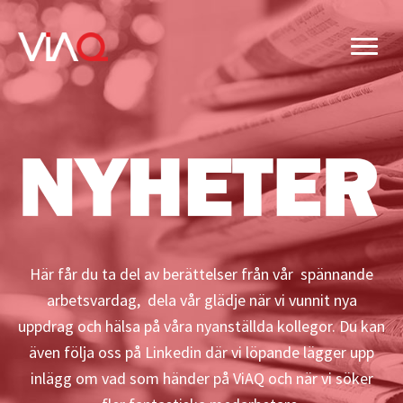
Hoppa
till
huvudinnehåll
Här får du ta del av berättelser från vår spännande
arbetsvardag, dela vår glädje när vi vunnit nya
uppdrag och hälsa på våra nyanställda kollegor. Du kan
även följa oss på Linkedin där vi löpande lägger upp
inlägg om vad som händer på ViAQ och när vi söker