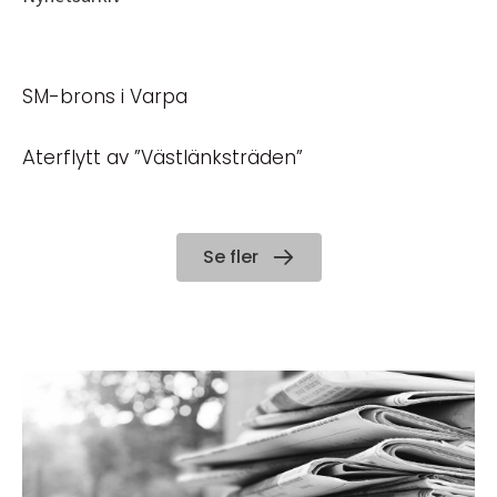
SM-brons i Varpa
Återflytt av ”Västlänksträden”
Se fler