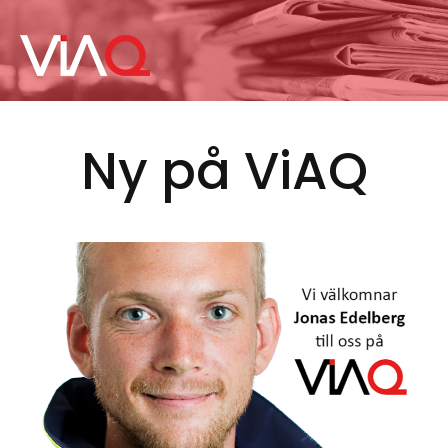
Hoppa
till
huvudinnehåll
Ny på ViAQ