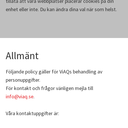
tillåta att våra webbplatser placerar cookies på din
enhet eller inte. Du kan ändra dina val när som helst.
Allmänt
Följande policy gäller för ViAQs behandling av
personuppgifter.
För kontakt och frågor vänligen mejla till
info@viaq.se
.
Våra kontaktuppgifter är: